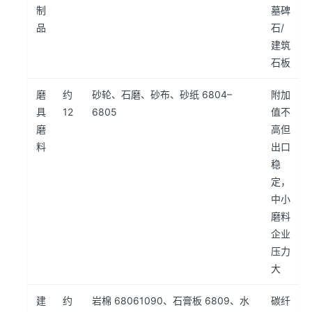
制
墓碑
品
石/
建筑
石板
磨
约
砂轮、石磨、砂布、砂纸 6804–
附加
具
12
6805
值不
磨
高但
料
出口
稳
定，
中小
磨料
企业
压力
大
建
约
岩棉 68061090、石膏板 6809、水
碳纤