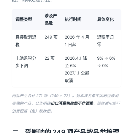
涉及产
调整类型
执行时间
具体变化
品数
直接取消退
249 项
2026 年 4 月
退税率归
税
1 日起
零
电池退税分
22 项
2026.4.1 降
9% → 6%
步下调
至 6%
→ 0%
2027.1.1 全部
取消
两批产品合计 271 项（249 + 22）。对本次名单中同时征收消
费税的产品，公告明确
出口消费税政策不作调整
，继续适用现行
消费税退（免）税政策。
二、受影响的 249 项产品按品类梳理