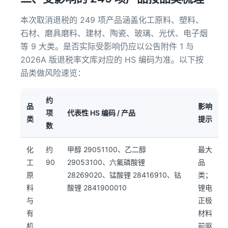
本次取消退税的 249 项产品涵盖化工原料、塑料、
石材、磨具磨料、建材、陶瓷、玻璃、光伏、电子烟
等 9 大类。是否实际受影响仍应以公告附件 1 与
2026A 版退税率文库对应的 HS 编码为准。以下按
品类做风险速览：
约
品
影响
项
代表性 HS 编码 / 产品
类
提示
数
化
约
甲醇 29051100、乙二醇
最大
工
90
29053100、六氟磷酸锂
品
原
28269020、锰酸锂 28416910、钴
类；
料
酸锂 2841900010
锂电
与
正极
有
材料
机
前驱