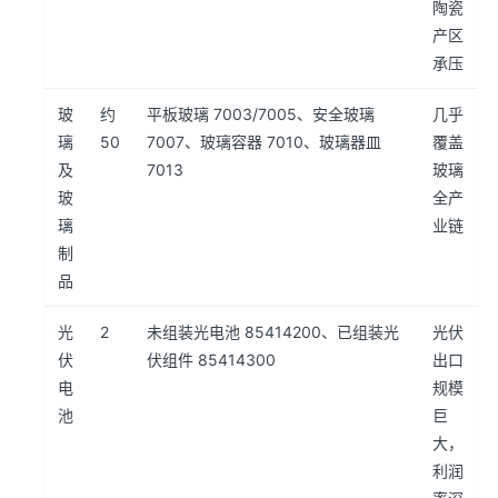
陶瓷
产区
承压
玻
约
平板玻璃 7003/7005、安全玻璃
几乎
璃
50
7007、玻璃容器 7010、玻璃器皿
覆盖
及
7013
玻璃
玻
全产
璃
业链
制
品
光
2
未组装光电池 85414200、已组装光
光伏
伏
伏组件 85414300
出口
电
规模
池
巨
大，
利润