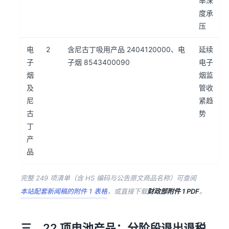
率深
度承
压
电
2
含尼古丁吸用产品 2404120000、电
延续
子
子烟 8543400090
电子
烟
烟监
及
管收
尼
紧趋
古
势
丁
产
品
完整 249 项清单（含 HS 编码与公告原文商品名称）可查阅
本站配套新闻稿的附件 1 表格
，或直接下载
财政部附件 1 PDF
。
三、22 项电池产品：分阶段退出退税