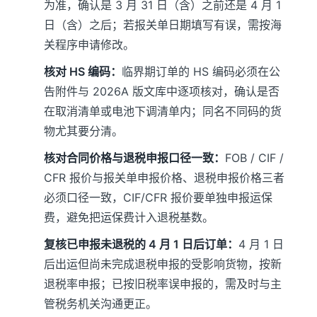
为准，确认是 3 月 31 日（含）之前还是 4 月 1
日（含）之后；若报关单日期填写有误，需按海
关程序申请修改。
核对 HS 编码：
临界期订单的 HS 编码必须在公
告附件与 2026A 版文库中逐项核对，确认是否
在取消清单或电池下调清单内；同名不同码的货
物尤其要分清。
核对合同价格与退税申报口径一致：
FOB / CIF /
CFR 报价与报关单申报价格、退税申报价格三者
必须口径一致，CIF/CFR 报价要单独申报运保
费，避免把运保费计入退税基数。
复核已申报未退税的 4 月 1 日后订单：
4 月 1 日
后出运但尚未完成退税申报的受影响货物，按新
退税率申报；已按旧税率误申报的，需及时与主
管税务机关沟通更正。