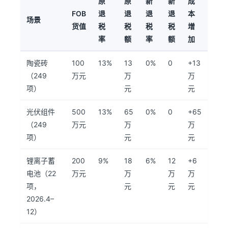
原
原
新
新
成
FOB
退
退
退
退
本
场景
货值
税
税
税
税
增
率
额
率
额
加
陶瓷砖
100
13%
13
0%
0
+13
（249
万元
万
万
项）
元
元
光伏组件
500
13%
65
0%
0
+65
（249
万元
万
万
项）
元
元
锂离子蓄
200
9%
18
6%
12
+6
电池（22
万元
万
万
万
项，
元
元
元
2026.4–
12）