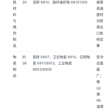
筑
30
泥砖 6810、碳纤维织物 68151200
维等
材
高端
料
建材
与
对欧
隔
美出
热
口影
制
响显
品
著
陶
约
瓷砖 6907、卫生陶瓷 6910、日用陶
受冲
瓷
36
瓷 6911/6912、工业陶瓷
击面
制
6903/6909
最
品
广；
佛
山/
潮
州/
淄博