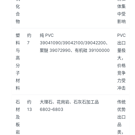
化
体集
合
中受
物
影响
塑
约
纯 PVC
PVC
料
7
39041090/39042100/39042200、
出口
与
聚醚 39072990、有机硅 39100000
量极
高
大，
分
价格
子
竞争
材
力受
料
冲击
石
约
大理石、花岗岩、石灰石加工品
传统
材
13
6802–6803
优势
及
出口
板
品
岩
类，