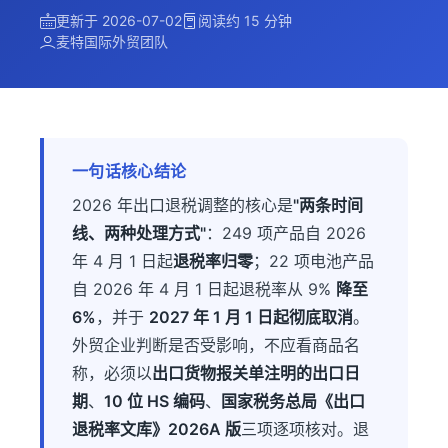
更新于 2026-07-02
阅读约 15 分钟
麦特国际外贸团队
一句话核心结论
2026 年出口退税调整的核心是
"两条时间
线、两种处理方式"
：249 项产品自 2026
年 4 月 1 日起
退税率归零
；22 项电池产品
自 2026 年 4 月 1 日起退税率从 9%
降至
6%
，并于
2027 年 1 月 1 日起彻底取消
。
外贸企业判断是否受影响，不应看商品名
称，必须以
出口货物报关单注明的出口日
期
、
10 位 HS 编码
、
国家税务总局《出口
退税率文库》2026A 版
三项逐项核对。退