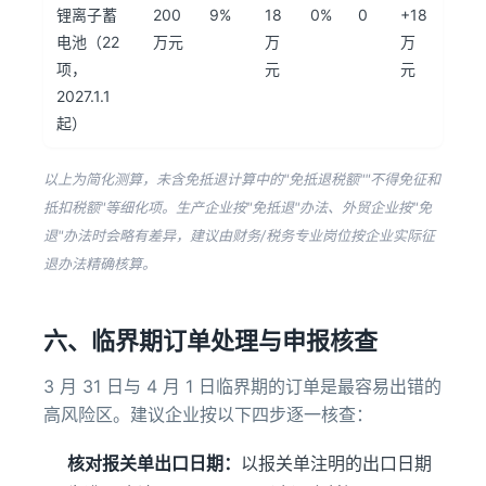
锂离子蓄
200
9%
18
0%
0
+18
电池（22
万元
万
万
项，
元
元
2027.1.1
起）
以上为简化测算，未含免抵退计算中的"免抵退税额""不得免征和
抵扣税额"等细化项。生产企业按"免抵退"办法、外贸企业按"免
退"办法时会略有差异，建议由财务/税务专业岗位按企业实际征
退办法精确核算。
六、临界期订单处理与申报核查
3 月 31 日与 4 月 1 日临界期的订单是最容易出错的
高风险区。建议企业按以下四步逐一核查：
核对报关单出口日期：
以报关单注明的出口日期