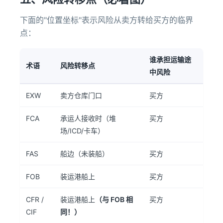
下面的"位置坐标"表示风险从卖方转给买方的临界
点：
谁承担运输途
术语
风险转移点
中风险
EXW
卖方仓库门口
买方
FCA
承运人接收时（堆
买方
场/ICD/卡车）
FAS
船边（未装船）
买方
FOB
装运港船上
买方
CFR /
装运港船上
（与 FOB 相
买方
CIF
同！）