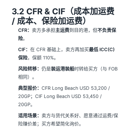
3.2 CFR & CIF（成本加运费
/ 成本、保险加运费）
CFR：
卖方多承担
主运费
到目的港，但
不负责保
险
。
CIF：
在 CFR 基础上，卖方再加买
最低 ICC(C)
保险
，保额 110%。
风险转移：
仍是
装运港装船
时转给买方（与 FOB
相同）。
典型报价：
CFR Long Beach USD 53,200 /
20GP；CIF Long Beach USD 53,450 /
20GP。
适用场景：
卖方与货代关系好、愿意通过运费/保
险赚价差；买方希望简化询价。