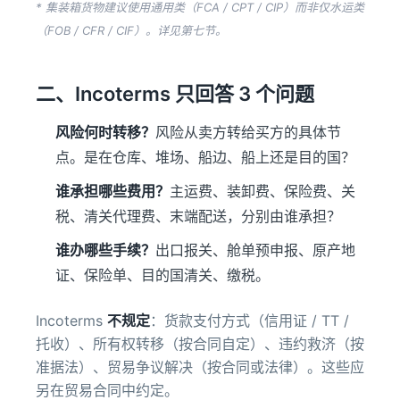
* 集装箱货物建议使用通用类（FCA / CPT / CIP）而非仅水运类
（FOB / CFR / CIF）。详见第七节。
二、Incoterms 只回答 3 个问题
风险何时转移？
风险从卖方转给买方的具体节
点。是在仓库、堆场、船边、船上还是目的国？
谁承担哪些费用？
主运费、装卸费、保险费、关
税、清关代理费、末端配送，分别由谁承担？
谁办哪些手续？
出口报关、舱单预申报、原产地
证、保险单、目的国清关、缴税。
Incoterms
不规定
：货款支付方式（信用证 / TT /
托收）、所有权转移（按合同自定）、违约救济（按
准据法）、贸易争议解决（按合同或法律）。这些应
另在贸易合同中约定。