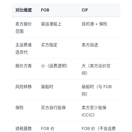
对比维度
FOB
CIF
卖方报价
装运港船上
目的港 + 保险
范围
主运费谁
买方指定
卖方自选
选货代
报价方差
小（运费透明）
大（卖方议价空
间）
风险转移
装船时
装船时（与 FOB
同）
保险
买方自行投保
卖方至少投保
ICC(C)
退税基数
FOB 价
FOB 价（不含运费