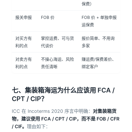
保费）
报关申报
FOB 价
FOB 价 + 单独申报
运保费
对买方有
掌控运费、可与货
报价简单、不用询
利的点
代谈价
多家
对卖方有
不操心海运、风险
赚运费/保费差价、
利的点
责任清晰
绑定客户
七、集装箱海运为什么应该用 FCA /
CPT / CIP？
ICC 在 Incoterms 2020 序言中明确：
对集装箱货
物，建议使用 FCA / CPT / CIP，而不是 FOB / CFR
/ CIF。
理由如下：