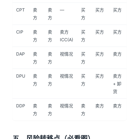
CPT
卖
卖
—
买
买方
买方
方
方
方
CIP
卖
卖
卖方
买
买方
买方
方
方
ICC(A)
方
DAP
卖
卖
视情况
买
买方
卖方
方
方
方
DPU
卖
卖
视情况
买
买方
卖方
方
方
方
+ 卸
货
DDP
卖
卖
视情况
卖
卖方
卖方
方
方
方
五、风险转移点（必看图）