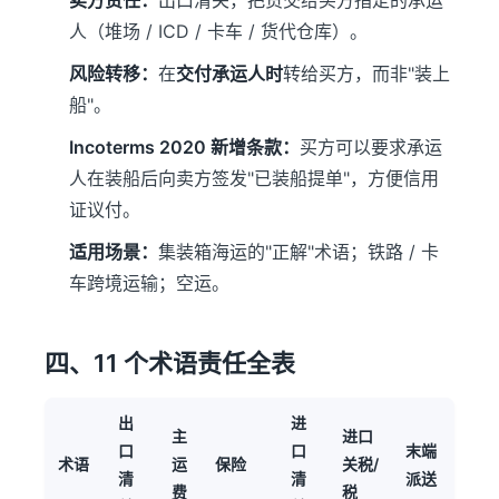
卖方责任：
出口清关，把货交给买方指定的承运
人（堆场 / ICD / 卡车 / 货代仓库）。
风险转移：
在
交付承运人时
转给买方，而非"装上
船"。
Incoterms 2020 新增条款：
买方可以要求承运
人在装船后向卖方签发"已装船提单"，方便信用
证议付。
适用场景：
集装箱海运的"正解"术语；铁路 / 卡
车跨境运输；空运。
四、11 个术语责任全表
出
进
主
进口
口
口
末端
术语
运
保险
关税/
清
清
派送
费
税