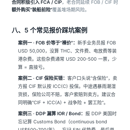
合同积极引入 FCA / CIP
，老合同延续 FOB / CIF 时
额外购买"装船前险"
覆盖堆场期风险。
八、5 个常见报价踩坑案例
案例一 · FOB 价等于"裸价"：
新手业务员报 FOB
USD 50,000，没算 THC、文件费、电放费等装
港杂费。这些杂费通常 USD 200-500 一票，少
算 = 直接亏。
案例二 · CIF 保险买错：
客户口头说"含保险"，卖
方报 CIF 默认按 ICC(C) 投保。中途遇暴雨潮湿
货损，保险公司不赔，客户索赔到卖方。建议合
同明确"CIF + ICC(A) + 战争险 + 罢工险"。
案例三 · DDP 漏算 IOR / Bond：
报 DDP 美国时
忘记算 Customs Bond（continuous bond
US$500-700/年）、忘记 EIN 代垫费，最后单