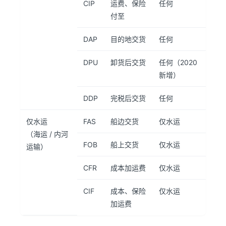
CIP
运费、保险
任何
付至
DAP
目的地交货
任何
DPU
卸货后交货
任何（2020
新增）
DDP
完税后交货
任何
仅水运
FAS
船边交货
仅水运
（海运 / 内河
FOB
船上交货
仅水运
运输）
CFR
成本加运费
仅水运
CIF
成本、保险
仅水运
加运费