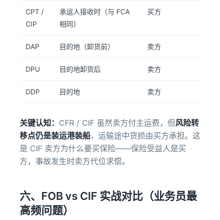
CPT /
承运人接收时（与 FCA
买方
CIP
相同）
DAP
目的地（卸货前）
卖方
DPU
目的地卸货后
卖方
DDP
目的地
卖方
关键认知：
CFR / CIF 虽然卖方付主运费，但
风险转
移点仍是装运港装船
，运输途中货损由买方承担。这
是 CIF 卖方为什么要买保险——保险受益人是买
方，事故发生时卖方代位求偿。
六、FOB vs CIF 实战对比（业务员最
高频问题）