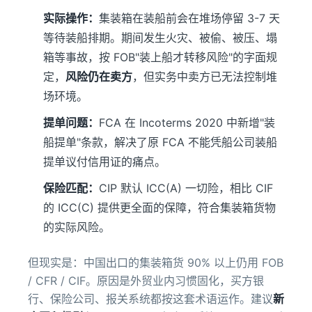
实际操作：
集装箱在装船前会在堆场停留 3-7 天
等待装船排期。期间发生火灾、被偷、被压、塌
箱等事故，按 FOB"装上船才转移风险"的字面规
定，
风险仍在卖方
，但实务中卖方已无法控制堆
场环境。
提单问题：
FCA 在 Incoterms 2020 中新增"装
船提单"条款，解决了原 FCA 不能凭船公司装船
提单议付信用证的痛点。
保险匹配：
CIP 默认 ICC(A) 一切险，相比 CIF
的 ICC(C) 提供更全面的保障，符合集装箱货物
的实际风险。
但现实是：中国出口的集装箱货 90% 以上仍用 FOB
/ CFR / CIF。原因是外贸业内习惯固化，买方银
行、保险公司、报关系统都按这套术语运作。建议
新