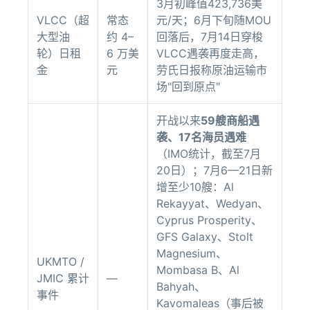
3月初峰值423,736美
VLCC（超
常态
元/天；6月下旬随MOU
大型油
约 4–
回落后，7月14日穿梭
轮）日租
6 万美
VLCC遇袭再度走高，
金
元
劳氏日报称原油运输市
场"回到原点"
开战以来
59艘商船遇
袭、17名海员遇难
（IMO统计，截至7月
20日）；7月6—21日新
增至少10艘：Al
Rekayyat、Wedyan、
Cyprus Prosperity、
GFS Galaxy、Stolt
Magnesium、
UKMTO /
Mombasa B、Al
JMIC 累计
—
Bahyah、
事件
Kavomaleas（事后被