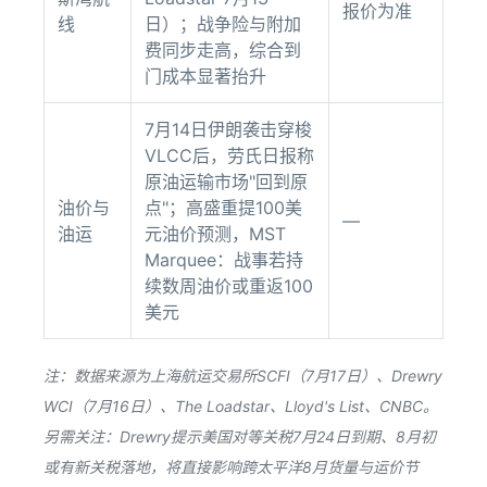
报价为准
线
日）；战争险与附加
费同步走高，综合到
门成本显著抬升
7月14日伊朗袭击穿梭
VLCC后，劳氏日报称
原油运输市场"回到原
油价与
点"；高盛重提100美
—
油运
元油价预测，MST
Marquee：战事若持
续数周油价或重返100
美元
注：数据来源为上海航运交易所SCFI（7月17日）、Drewry
WCI（7月16日）、The Loadstar、Lloyd's List、CNBC。
另需关注：Drewry提示美国对等关税7月24日到期、8月初
或有新关税落地，将直接影响跨太平洋8月货量与运价节