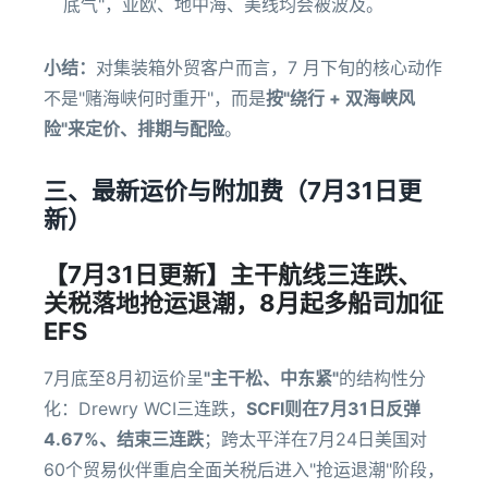
底气"，亚欧、地中海、美线均会被波及。
小结：
对集装箱外贸客户而言，7 月下旬的核心动作
不是"赌海峡何时重开"，而是
按"绕行 + 双海峡风
险"来定价、排期与配险
。
三、最新运价与附加费（7月31日更
新）
【7月31日更新】主干航线三连跌、
关税落地抢运退潮，8月起多船司加征
EFS
7月底至8月初运价呈
"主干松、中东紧"
的结构性分
化：Drewry WCI三连跌，
SCFI则在7月31日反弹
4.67%、结束三连跌
；跨太平洋在7月24日美国对
60个贸易伙伴重启全面关税后进入"抢运退潮"阶段，