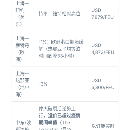
上海—
纽约
USD
持平，维持相对高位
（美
7,879/FEU
东）
上海—
-1%；欧洲港口拥堵缓
鹿特丹
USD
解（热那亚平均等泊
（欧
4,873/FEU
时间周降33小时）
洲）
上海—
热那亚
USD
-3%
（地中
6,300/FEU
海）
停火破裂后逆势上
行，
运价已超过疫情
中东/波
期间峰值
（The
以订舱实时
斯湾航
Loadstar 7月13