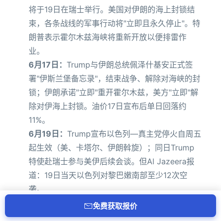
将于19日在瑞士举行。美国对伊朗的海上封锁结
束，各条战线的军事行动将"立即且永久停止"。特
朗普表示霍尔木兹海峡将重新开放以便排雷作
业。
6月17日：
Trump与伊朗总统佩泽什基安正式签
署"伊斯兰堡备忘录"，结束战争、解除对海峡的封
锁；伊朗承诺"立即"重开霍尔木兹，美方"立即"解
除对伊海上封锁。油价17日宣布后单日回落约
11%。
6月19日：
Trump宣布以色列—真主党停火自周五
起生效（美、卡塔尔、伊朗斡旋）；同日Trump
特使赴瑞士参与美伊后续会谈。但Al Jazeera报
道：19日当天以色列对黎巴嫩南部至少12次空
袭。
6月20日：
伊朗以"以方违反协议"为由
再次宣布关
免费获取报价
闭海峡
（NDTV援引Reuters），美方否认伊朗说