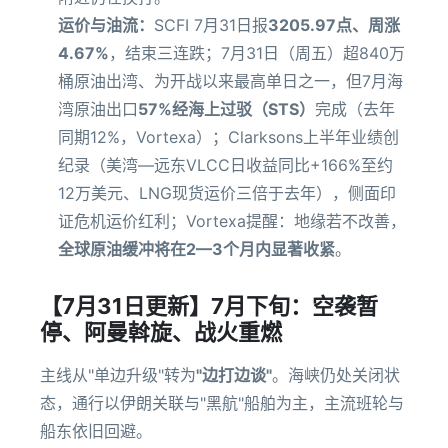
运价与油流：
SCFI 7月31日报
3205.97点、周涨
4.67%
，结束三连跌；7月31日（周五）超840万
桶原油出湾、为开战以来最高单日之一，但7月海
湾原油出口
57%经海上过驳（STS）
完成（去年
同期12%，Vortexa）；Clarksons上半年业绩创
纪录（美湾—远东VLCC日收益同比+166%至约
12万美元、LNG现货运价三倍于去年），侧面印
证危机运价红利；Vortexa提醒：地缘若不改善，
全球原油缓冲将在2—3个月内显著收紧
。
【7月31日更新】7月下旬：空袭暂
停、阿曼斡旋、战火重燃
主线从"单边升级"转为
"边打边谈"
。海峡仍处关闭状
态，通行以伊朗关联与"黑航"船舶为主，主流班轮与
船东依旧回避。