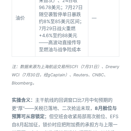
来首次）、24日收
96.78美元；7月27日
随空袭暂停单日暴跌
油价
—
约8%至85美元区间；
7月29日战火重燃
+4.6%至约88美元
——高波动直接传导
至燃油与战争险成本
注：数据来源为上海航运交易所SCFI（7月31日）、Drewry
WCI（7月30日，经gCaptain）、Reuters、CNBC、
Bloomberg。
实操含义：
主干航线的回调窗口比7月中旬预期的
更"厚"——关税已落地、二次抢运未现，
8月舱位与
预算可从容锁定
；但空班会收紧局部周次舱位、EFS
自8月起加征，锁价时应把附加费的承担方与上限一