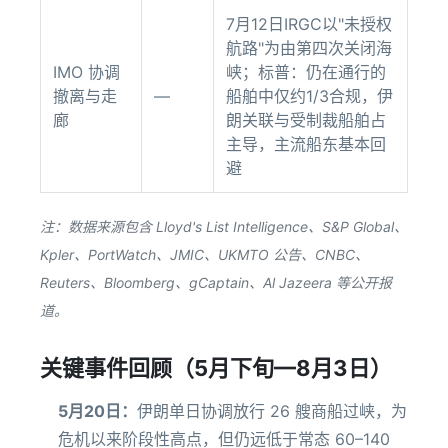
7月12日IRGC以"未授权
航路"为由第四次关闭海
IMO 协调
峡；标普：仍在通行的
撤离与走
—
船舶中仅约1/3合规，伊
廊
朗关联与受制裁船舶占
主导，主流船东基本回
避
注：数据来源包含 Lloyd's List Intelligence、S&P Global、
Kpler、PortWatch、JMIC、UKMTO 公告、CNBC、
Reuters、Bloomberg、gCaptain、Al Jazeera 等公开报
道。
关键事件回顾（5月下旬—8月3日）
5月20日：
伊朗单日协调放行 26 艘商船过峡，为
危机以来阶段性高点，但仍远低于常态 60–140