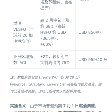
埃及苏赫纳、吉布
提等）
较 2 月中旬上涨
燃油
约 68%（高硫
VLSFO（全
HSFO 约 USD
USD 856/吨
球前 20 加
736.5/吨，
注港均价）
+66%）
亚洲区域指
+2%，较伊朗冲
USD 959/40 尺
数 IACI
突前高出约 75%
注：数据来源包含 Drewry WCI（5 月 28 日）、
Freightos、gCaptain、Lloyd's List 及各船司官方通告。船
司公告随时调整，请以订舱时确认的报价为准。
实操含义：
由于市场普遍预期
7 月 1 日燃油调整
，