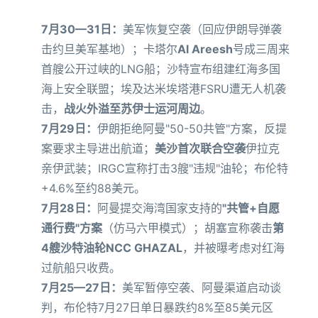
7月30—31日：
美军恢复空袭（回应伊朗导弹袭
击约旦美军基地）；卡塔尔
Al Areesh
号成三周来
首艘公开过峡的LNG船；沙特宣布组建红海多国
海上安全联盟；埃及达米埃塔港FSRU遭无人机袭
击，
战火外溢至苏伊士运河周边
。
7月29日：
伊朗拒绝阿曼"50-50共管"方案，反提
案要求主导进出航道；
美沙首次联合空袭
伊拉克
亲伊武装；IRGC宣称打击3艘"违规"油轮；布伦特
+4.6%至约88美元。
7月28日：
阿曼提交海湾国家支持的
"共管+自愿
通行费"方案
（仿马六甲模式）；胡塞宣称袭击
第
4艘沙特油轮NCC GHAZAL
，并被曝考虑对红海
过航船只收费。
7月25—27日：
美军暂停空袭、阿曼渠道启动谈
判，布伦特7月27日单日暴跌约8%至85美元区