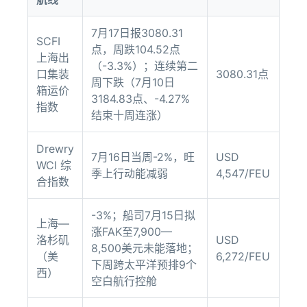
7月17日报3080.31
SCFI
点，周跌104.52点
上海出
（-3.3%）；连续第二
口集装
3080.31点
周下跌（7月10日
箱运价
3184.83点、-4.27%
指数
结束十周连涨）
Drewry
7月16日当周-2%，旺
USD
WCI 综
季上行动能减弱
4,547/FEU
合指数
-3%；船司7月15日拟
上海—
涨FAK至7,900—
洛杉矶
USD
8,500美元未能落地；
（美
6,272/FEU
下周跨太平洋预排9个
西）
空白航行控舱