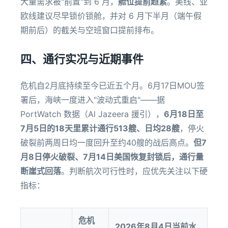
大量需求被"前置"到 6 月，
舱位提前趋紧
。美线、亚
欧线建议尽早锁价锁舱，并对 6 月下半月（端午假
期前后）的截关与空班窗口提前排布。
四、通行实况与近期事件
危机自2月底持续至今已近五个月。6月17日MOU签
署后，海峡一度进入"波动式重启"——据
PortWatch 数据（Al Jazeera 援引），
6月18日至
7月5日的18天里累计通行513艘、日均28艘
，停火
破裂前两周日均一度回升至约40艘的战后高点。
但7
月8日停火破裂、7月14日美国恢复封锁后，通行量
断崖式回落
。判断航次可行性时，应优先关注以下硬
指标：
危机
2026年8月4日当前水