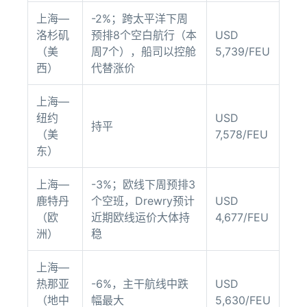
上海—
-2%；跨太平洋下周
洛杉矶
预排8个空白航行（本
USD
（美
周7个），船司以控舱
5,739/FEU
西）
代替涨价
上海—
纽约
USD
持平
（美
7,578/FEU
东）
上海—
-3%；欧线下周预排3
鹿特丹
个空班，Drewry预计
USD
（欧
近期欧线运价大体持
4,677/FEU
洲）
稳
上海—
热那亚
-6%，主干航线中跌
USD
（地中
幅最大
5,630/FEU