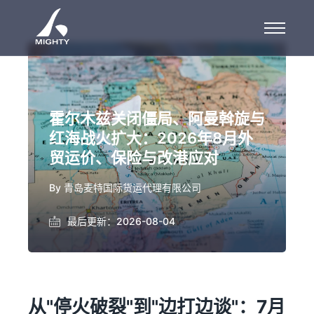
霍尔木兹关闭僵局、阿曼斡旋与
红海战火扩大：2026年8月外
贸运价、保险与改港应对
By
青岛麦特国际货运代理有限公司
最后更新：2026-08-04
从"停火破裂"到"边打边谈"：7月