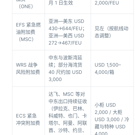
月 1 日生效
2,000/FEU
（ONE）
亚洲—美东 USD
EFS 紧急燃
430→644/FEU；
见左（按航线动
油附加费
亚洲—美西 USD
态调整）
（MSC）
272→467/FEU
中东与波斯湾延
WRS 战争
续；部分海湾货
USD 1,500–
风险附加费
40 尺约加 USD
4,000/箱
3,000
达飞、MSC 等对
中东出口持续征收
小柜 USD
（伊拉克、巴林、
2,000 / 大柜
ECS 紧急
科威特、也门、卡
USD 3,000 / 冷
冲突附加费
塔尔、阿曼、阿联
藏与特种 USD
酋、沙特、约旦、
4,000