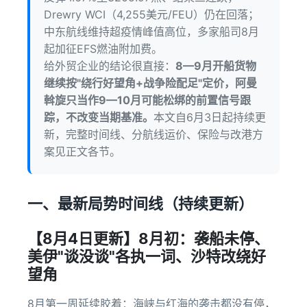
Drewry WCI（4,255美元/FEU）仍在回落；
中东航线维持超疫情峰值高位，多家船司8月
起加征EFS燃油附加费。
给外贸企业的结论很直接：
8—9月开船货物
继续按"绕行好望角+战争险配足"定价，阿曼
斡旋只当作9—10月可能松绑的前置信号跟
踪，不改变当期基准。
本文自6月3日起持续更
新，完整时间线、分航线运价、保险与改港方
案见正文各节。
一、最新局势时间线（持续更新）
【8月4日更新】8月初：袭船未停、
美伊"谈没谈"各执一词、沙特改绕好
望角
8月第一周延续胶着：海峡与红海的袭击都没有停，