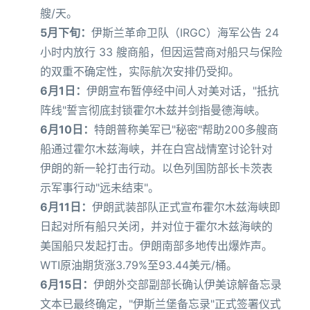
艘/天。
5月下旬：
伊斯兰革命卫队（IRGC）海军公告 24
小时内放行 33 艘商船，但因运营商对船只与保险
的双重不确定性，实际航次安排仍受抑。
6月1日：
伊朗宣布暂停经中间人对美对话，"抵抗
阵线"誓言彻底封锁霍尔木兹并剑指曼德海峡。
6月10日：
特朗普称美军已"秘密"帮助200多艘商
船通过霍尔木兹海峡，并在白宫战情室讨论针对
伊朗的新一轮打击行动。以色列国防部长卡茨表
示军事行动"远未结束"。
6月11日：
伊朗武装部队正式宣布霍尔木兹海峡即
日起对所有船只关闭，并对位于霍尔木兹海峡的
美国船只发起打击。伊朗南部多地传出爆炸声。
WTI原油期货涨3.79%至93.44美元/桶。
6月15日：
伊朗外交部副部长确认伊美谅解备忘录
文本已最终确定，"伊斯兰堡备忘录"正式签署仪式