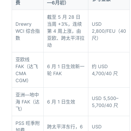
费
—6月初）
截至 5 月 28 日
Drewry
当周 +3%，连续
USD
WCI 综合指
第 4 周上涨，由
2,800/FEU（40
数
亚欧、跨太平洋拉
尺）
动
亚欧线
FAK（达飞
6 月 1 日生效新一
约 USD
CMA
轮 FAK
4,700/40 尺
CGM）
亚洲—地中
USD 5,500–
海 FAK（达
6 月 1 日生效
5,700/40 尺
飞）
PSS 旺季附
跨太平洋东行，6
USD
加费