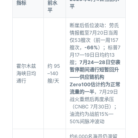
指标
前水
平
平
断崖后低位波动：劳氏
情报截至7月20日当周
仅53艘次（前一周157
艘次，
-66%
）；标普7
月17—19日日均约13
艘；
7月24—28日空袭
霍尔木兹
约 95
暂停期间通行短暂回升
海峡日均
–140
——供应链机构
通行
艘/天
Zero100估计约为正常
流量的一半
，7月29日
战火重燃后再度承压
（CNBC 7月30日）；
油流约为战前15%—
50%间脉冲波动
约6,000名海员仍滞留