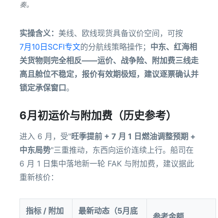
奏。
实操含义：
美线、欧线现货具备议价空间，可按
7月10日SCFI专文
的分航线策略操作；
中东、红海相
关货物则完全相反——运价、战争险、附加费三线走
高且舱位不稳定，报价有效期极短，建议逐票确认并
锁定承保窗口
。
6月初运价与附加费（历史参考）
进入 6 月，受"
旺季提前 + 7 月 1 日燃油调整预期 +
中东局势
"三重推动，东西向运价连续上行。船司在
6 月 1 日集中落地新一轮 FAK 与附加费，建议据此
重新核价：
指标 / 附加
最新动态（5月底
参考金额