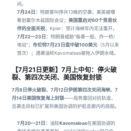
间。
7月24日：
特朗普叫停共13晚的空袭；美英被曝
筹划霍尔木兹国际会议；
美国重启对60个贸易伙
伴的全面关税
；Kpler：预计海峡年内无法重开。
7月22—23日：
特朗普威胁"每袭一船、炸一桥/
电站"；
布伦特7月23日盘中破100美元
（5月以来
首次）；遇袭油轮Kavomaleas被拖入伊朗水域。
【7月21日更新】7月上中旬：停火破
裂、第四次关闭、美国恢复封锁
7月8日停火破裂、7月12日伊朗第四次关闭海峡、7
月14日美国恢复海上封锁
——局势重回对抗轨道，
且袭击目标已扩展到美国协调的护航走廊内的商船。
7月20—21日：
油轮
Kavomaleas
在美国协调的