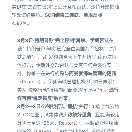
美伊在"是否在谈判"上公开互相否认，沙特开始把油
轮改道好望角。
SCFI结束三连跌、单周反弹
4.67%。
8月3日·特朗普称"完全控制"海峡、伊朗否认在
谈：
特朗普称海峡"已完全由美国海军控制"（"钢
铁之墙"）、并以"谈判当天下午开始"为由再次取
消打击；伊朗外交部否认与美有任何会谈或安
排，称唯一在进行的是
与阿曼就海峡管理的磋商
（Reuters）。伊朗海峡管理机构7月31日声明：
美军"侵略行动"持续期间商业通行"不可行"，
通行
许可待"稳定恢复"后再审
。
8月2—3日·沙特绕行与"黑航"并行：
6艘空载沙特
VLCC在亚丁湾集体调头
改绕好望角
（回红海较走
苏伊士至少+25天，Reuters）；两艘载沙特原油
的油轮（Lesvos、Desh Vaibhav）关闭AIS"黑