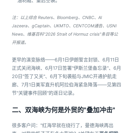
油制裁、重启空袭。
注：以上综合 Reuters、Bloomberg、CNBC、Al
Jazeera、gCaptain、UKMTO、CENTCOM通告、USNI
News、维基百科"2026 Strait of Hormuz crisis"条目等公
开报道。
更早的演变脉络——6月1日伊朗誓言封锁、6月11日
正式关闭海峡、6月17日签署"伊斯兰堡备忘录"、6月
20日"签了又关"、6月下旬袭船与JMIC开通护航走
廊、7月1日美军直升机阿拉伯海紧急降落——见第四
节"关键事件回顾"的逐日记录。
二、双海峡为何是外贸的"叠加冲击"
很多客户问："红海早就在绕行了，曼德海峡再出