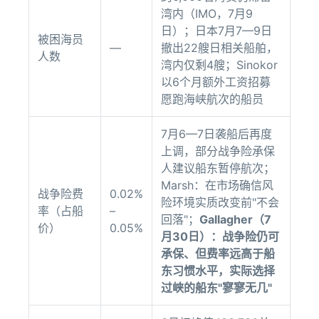
湾内（IMO，7月9
日）；日本7月7—9日
被困海员
—
撤出22艘日相关船舶，
人数
湾内仅剩4艘；Sinokor
以6个月额外工资招募
愿跑海峡航次的船员
7月6—7日袭船后再度
上调，部分战争险承保
人建议船东暂停航次；
Marsh：在市场确信风
战争险费
0.02%
险环境实质改变前"不会
率（占船
–
回落"；
Gallagher（7
价）
0.05%
月30日）：战争险仍可
承保、但费率远高于船
东习惯水平，实际选择
过峡的船东"寥寥无几"