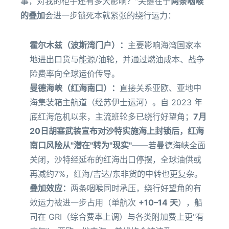
事，对我的柜子还有多大影响？"关键在于
两条咽喉
的叠加
会进一步锁死本就紧张的绕行运力：
霍尔木兹（波斯湾门户）：
主要影响海湾国家本
地进出口货与能源/油轮，并通过燃油成本、战争
险费率向全球运价传导。
曼德海峡（红海南口）：
直接关系亚欧、亚地中
海集装箱主航道（经苏伊士运河）。自 2023 年
底红海危机以来，主流班轮多已绕行好望角；
7月
20日胡塞武装宣布对沙特实施海上封锁后，红海
南口风险从"潜在"转为"现实"
——若曼德海峡全面
关闭，沙特经延布的红海出口停摆，全球油供或
再减约7%，红海/吉达/东非货的中转也更复杂。
叠加效应：
两条咽喉同时承压，绕行好望角的有
效运力被进一步占用（单航次
+10–14 天
），船
司在 GRI（综合费率上调）与各类附加费上更"有