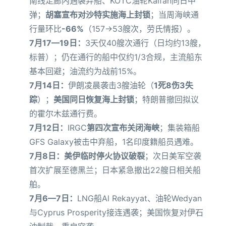
南线走廊内遇袭弃船、KOTC油轮Kaifan同日中
弹；
胡塞宣布对沙特实施海上封锁
；当周海峡通
行量环比
-66%
（157→53艘次，劳氏情报）。
7月17—19日：
3天仅40艘次通行（日均约13艘，
标普）；仍在通行的船中仅约1/3合规，主流船东
基本回避；油流约为战前15%。
7月14日：
伊朗凌晨袭击3艘油轮（
1死8伤3失
踪
）；
美国同日恢复海上封锁
；特朗普撤回拟议
的霍尔木兹通行费。
7月12日：
IRGC
第四次宣布关闭海峡
；集装箱船
GFS Galaxy被击中弃船，1名印度籍船员遇难。
7月8日：
美伊临时停火协议破裂
；次日美军空袭
首次扩展至德黑兰；日本紧急撤出22艘日相关船
舶。
7月6—7日：
LNG船Al Rekayyat、油轮Wedyan
与Cyprus Prosperity接连遇袭；美国恢复对伊石