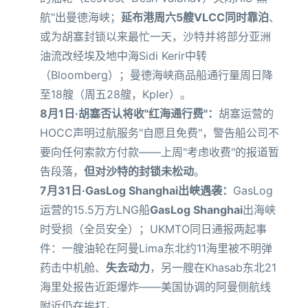
航"出曼德海峡；
延布港周六5艘VLCC同时靠泊
、
或为胡塞封锁以来最忙一天，沙特并将部分亚洲
油流改经埃及地中海Sidi Kerir中转
（Bloomberg）；曼德海峡商品船通行量周日降
至18艘（周五28艘，Kpler）。
8月1日·胡塞否认将收"红海通行费"：
胡塞运营的
HOCC声明过航服务"自愿且免费"，警告船公司不
要向任何索款方付款——上周"考虑收费"的报道暂
告段落，
但对沙特的封锁未松动
。
7月31日·GasLog Shanghai出峡遇袭：
GasLog
运营的15.5万方LNG船
GasLog Shanghai
出海峡
时受损（全员安全）；UKMTO同日通报两起事
件：一艘油轮在阿曼Lima东北约11海里被不明弹
药击中机舱、
失去动力
，另一艘在Khasab东北21
海里处报告近距爆炸——美国协调的阿曼侧航线
附近仍在挨打。