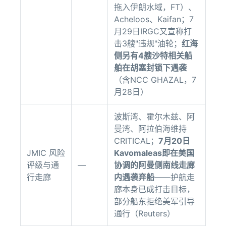
拖入伊朗水域，FT）、
Acheloos、Kaifan；7
月29日IRGC又宣称打
击3艘"违规"油轮；
红海
侧另有4艘沙特相关船
舶在胡塞封锁下遇袭
（含NCC GHAZAL，7
月28日）
波斯湾、霍尔木兹、阿
曼湾、阿拉伯海维持
CRITICAL；
7月20日
JMIC 风险
Kavomaleas即在美国
评级与通
—
协调的阿曼侧南线走廊
行走廊
内遇袭弃船
——护航走
廊本身已成打击目标，
部分船东拒绝美军引导
通行（Reuters）