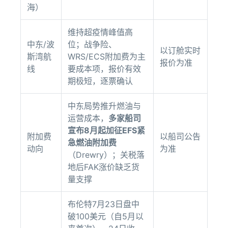
海）
维持超疫情峰值高
中东/波
位；战争险、
以订舱实时
斯湾航
WRS/ECS附加费为主
报价为准
线
要成本项，报价有效
期极短，逐票确认
中东局势推升燃油与
运营成本，
多家船司
宣布8月起加征EFS紧
附加费
以船司公告
急燃油附加费
动向
为准
（Drewry）；关税落
地后FAK涨价缺乏货
量支撑
布伦特7月23日盘中
破100美元（自5月以