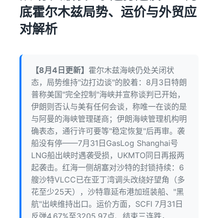
底霍尔木兹局势、运价与外贸应
对解析
【8月4日更新】
霍尔木兹海峡仍处关闭状
态，局势维持"边打边谈"的胶着：8月3日特朗
普称美国"完全控制"海峡并宣称谈判已开始，
伊朗则否认与美有任何会谈，称唯一在谈的是
与阿曼的海峡管理磋商；伊朗海峡管理机构明
确表态，通行许可要等"稳定恢复"后再审。袭
船没有停——7月31日GasLog Shanghai号
LNG船出峡时遇袭受损，UKMTO同日再报两
起袭击。红海一侧胡塞对沙特的封锁持续：6
艘沙特VLCC已在亚丁湾调头改绕好望角（多
花至少25天），沙特靠延布港加班装船、"黑
航"出峡维持出口。运价方面，SCFI 7月31日
反弹4.67%至3205.97点、结束三连跌，