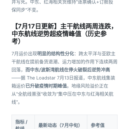
并写死。中东、红海相关货维持"逐票确认+订舱投
保同步"不变。
【7月17日更新】主干航线两周连跌，
中东航线逆势超疫情峰值（历史参
考）
7月运价出现
明显的结构性分化
：跨太平洋与亚欧主
干航线在提前备货退潮、运力增加的作用下连续两周
回落，
而中东/波斯湾航线在停火破裂后逆势冲高
——据 The Loadstar 7月13日报道，中东航线集装
箱运价
已升破疫情时期峰值
。地缘风险溢价正在
从"全航线普涨"收敛为"集中压在中东与红海相关航
线"。
指标 /
最新动态（7月中旬）
参考值
航线