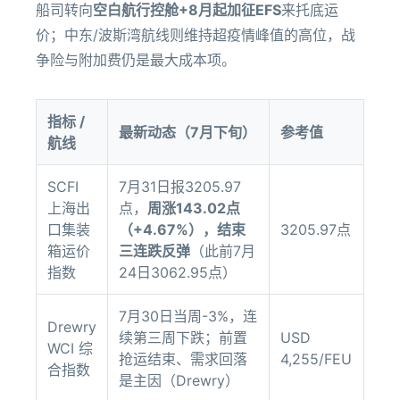
船司转向
空白航行控舱+8月起加征EFS
来托底运
价；中东/波斯湾航线则维持超疫情峰值的高位，战
争险与附加费仍是最大成本项。
指标 /
最新动态（7月下旬）
参考值
航线
SCFI
7月31日报3205.97
上海出
点，
周涨143.02点
口集装
（+4.67%），结束
3205.97点
箱运价
三连跌反弹
（此前7月
指数
24日3062.95点）
7月30日当周-3%，连
Drewry
续第三周下跌；前置
USD
WCI 综
抢运结束、需求回落
4,255/FEU
合指数
是主因（Drewry）